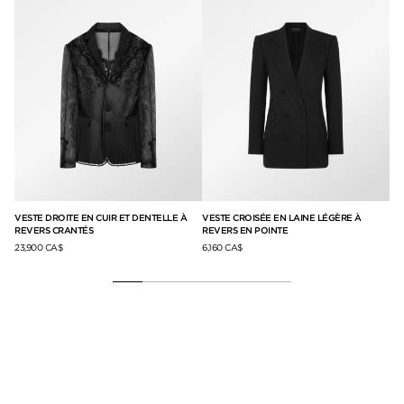
VESTE DROITE EN CUIR ET DENTELLE À
VESTE CROISÉE EN LAINE LÉGÈRE À
VE
REVERS CRANTÉS
REVERS EN POINTE
PA
23,900 CA$
6,160 CA$
42,