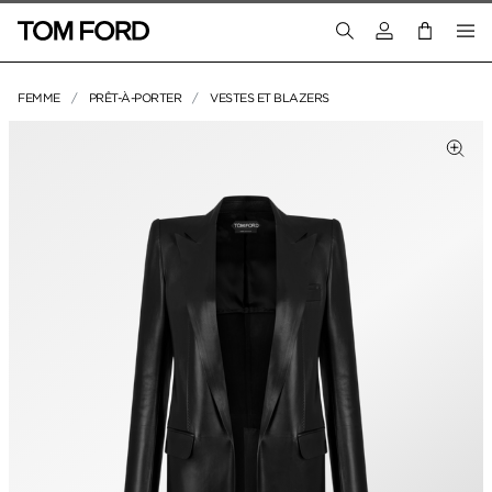
Connectez-vous
FEMME
PRÊT-À-PORTER
VESTES ET BLAZERS
IMAGES DU PRODUIT
liquez pour zoomer
Cliq