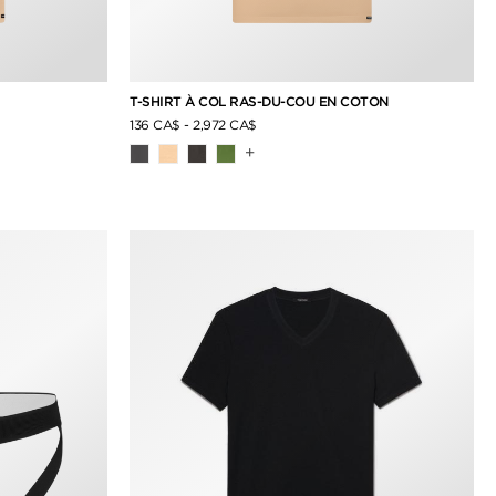
T-SHIRT À COL RAS-DU-COU EN COTON
136 CA$
-
2,972 CA$
+