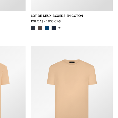
LOT DE DEUX BOXERS EN COTON
108 CA$
-
1,953 CA$
+