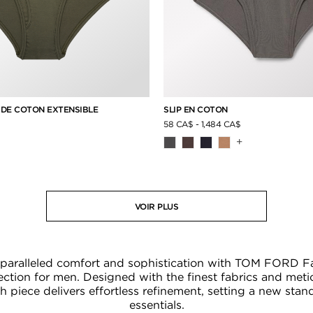
Y DE COTON EXTENSIBLE
SLIP EN COTON
58 CA$
-
1,484 CA$
+
VOIR PLUS
paralleled comfort and sophistication with TOM FORD Fa
ction for men. Designed with the finest fabrics and meti
ch piece delivers effortless refinement, setting a new sta
essentials.