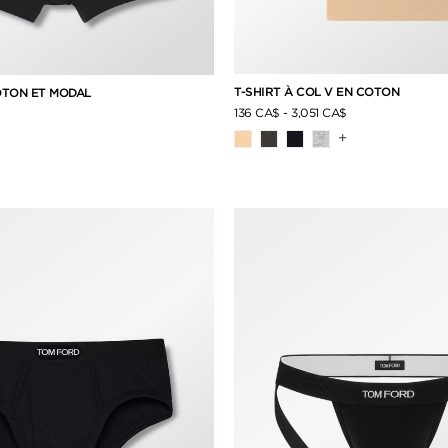
T-SHIRT À COL V EN COTON
OTON ET MODAL
136 CA$
-
3,051 CA$
+