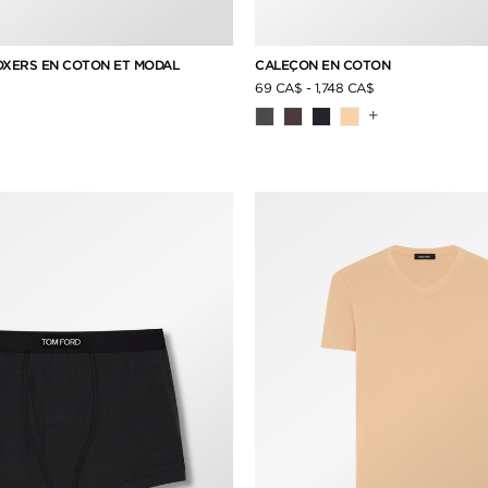
OXERS EN COTON ET MODAL
CALEÇON EN COTON
69 CA$
-
1,748 CA$
+