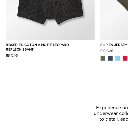
BOXER EN COTON À MOTIF LÉOPARD
SLIP EN JERSE
RÉFLÉCHISSANT
912 CA$
118 CA$
Experience un
underwear colle
to detail, ea