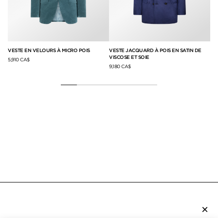
IR
VESTE EN VELOURS À MICRO POIS
VESTE JACQUARD À POIS EN SATIN DE
VE
VISCOSE ET SOIE
5,910 CA$
9,1
9,180 CA$
×
S’ABONNER À LA NEWSLETTER