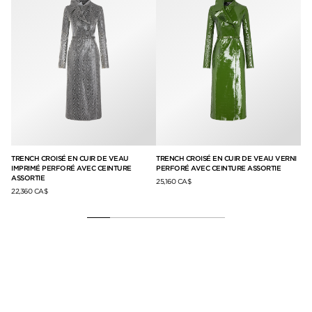
AIM
TRENCH CROISÉ EN CUIR DE VEAU
TRENCH CROISÉ EN CUIR DE VEAU VERNI
JU
IMPRIMÉ PERFORÉ AVEC CEINTURE
PERFORÉ AVEC CEINTURE ASSORTIE
AV
ASSORTIE
25,160 CA$
10,
22,360 CA$