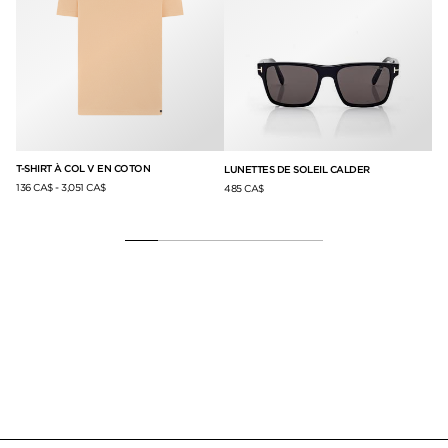
T-SHIRT À COL V EN COTON
CE
LUNETTES DE SOLEIL CALDER
136 CA$
-
3,051 CA$
79
485 CA$