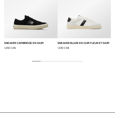
SNEAKER CAMBRIDGE EN DAIM
SNEAKER BLAKE EN CUIR FLEUR ET DAIM
SN
AL
1,250 CA$
1,330 CA$
1,2