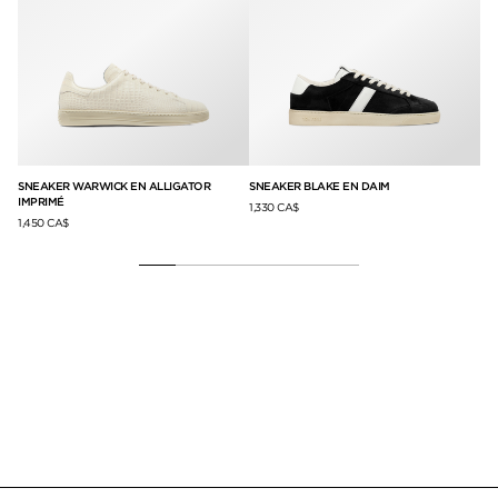
SNEAKER WARWICK EN ALLIGATOR
SNEAKER BLAKE EN DAIM
SN
IMPRIMÉ
1,330 CA$
1,2
1,450 CA$