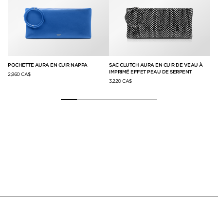
RE
POCHETTE AURA EN CUIR NAPPA
SAC CLUTCH AURA EN CUIR DE VEAU À
SA
IMPRIMÉ EFFET PEAU DE SERPENT
CR
2,960 CA$
3,220 CA$
3,2