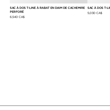
SAC À DOS T-LINE À RABAT EN DAIM DE CACHEMIRE
SAC À DOS T-L
PERFORÉ
5,030 CA$
6,540 CA$