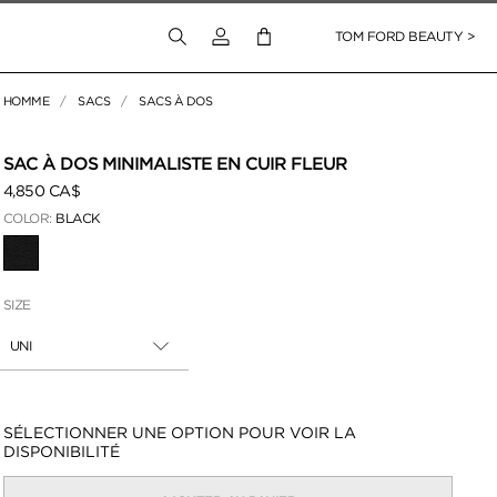
Connectez-vous à votre compte
TOM FORD BEAUTY >
HOMME
SACS
SACS À DOS
pour zoomer
SAC À DOS MINIMALISTE EN CUIR FLEUR
4,850 CA$
COLOR:
BLACK
SÉLECTIONNÉ
SIZE
UNI
Disponibilité:
SÉLECTIONNER UNE OPTION POUR VOIR LA
DISPONIBILITÉ