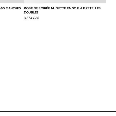
ANS MANCHES
ROBE DE SOIRÉE NUISETTE EN SOIE À BRETELLES
ROBE 
DOUBLES
9,130 
8,570 CA$