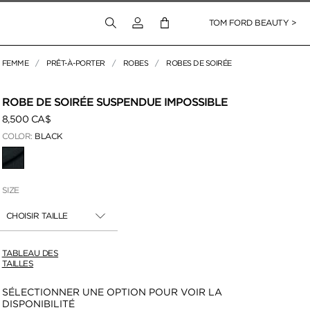
Connectez-vous à votre compte
TOM FORD BEAUTY >
FEMME
PRÊT-À-PORTER
ROBES
ROBES DE SOIRÉE
pour zoomer
ROBE DE SOIRÉE SUSPENDUE IMPOSSIBLE
8,500 CA$
COLOR:
BLACK
SÉLECTIONNÉ
SIZE
CHOISIR TAILLE
TABLEAU DES
TAILLES
Disponibilité:
SÉLECTIONNER UNE OPTION POUR VOIR LA
DISPONIBILITÉ