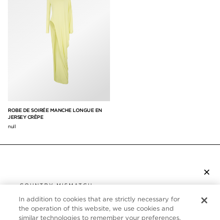
ROBE DE SOIRÉE MANCHE LONGUE EN
JERSEY CRÊPE
null
×
S’ABONNER À LA NEWSLETTER
COUNTRY MISMATCH
YOU ARE BROWSING FROM
In addition to cookies that are strictly necessary for
UNITED STATES
the operation of this website, we use cookies and
SERVICE CLIENT
similar technologies to remember your preferences,