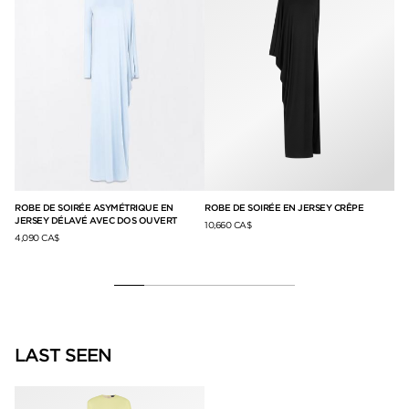
ROBE DE SOIRÉE ASYMÉTRIQUE EN
ROBE DE SOIRÉE EN JERSEY CRÊPE
RO
JERSEY DÉLAVÉ AVEC DOS OUVERT
MO
10,660 CA$
4,090 CA$
8,7
LAST SEEN