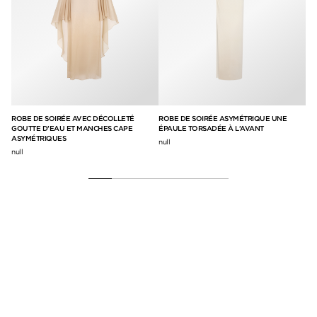
ROBE DE SOIRÉE AVEC DÉCOLLETÉ
ROBE DE SOIRÉE ASYMÉTRIQUE UNE
RO
GOUTTE D’EAU ET MANCHES CAPE
ÉPAULE TORSADÉE À L’AVANT
SA
ASYMÉTRIQUES
CR
null
null
4,8