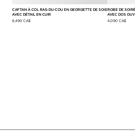
E
CAFTAN À COL RAS-DU-COU EN GEORGETTE DE SOIE
ROBE DE SOIR
AVEC DÉTAIL EN CUIR
AVEC DOS OUV
6,490 CA$
4,090 CA$