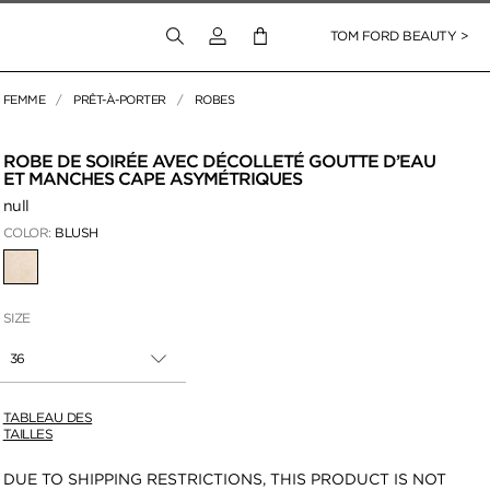
Connectez-vous à votre compte
TOM FORD BEAUTY >
FEMME
PRÊT-À-PORTER
ROBES
pour zoomer
ROBE DE SOIRÉE AVEC DÉCOLLETÉ GOUTTE D’EAU
ET MANCHES CAPE ASYMÉTRIQUES
null
COLOR:
BLUSH
SÉLECTIONNÉ
SIZE
36
TABLEAU DES
TAILLES
Disponibilité:
DUE TO SHIPPING RESTRICTIONS, THIS PRODUCT IS NOT