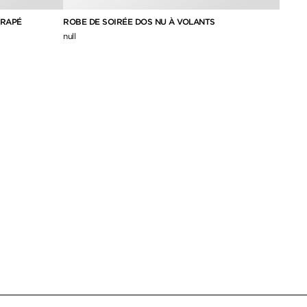
DRAPÉ
ROBE DE SOIRÉE DOS NU À VOLANTS
ROBE 
SOLEI
null
12,840