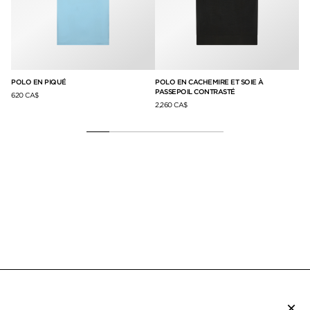
E
POLO EN PIQUÉ
POLO EN CACHEMIRE ET SOIE À
T-
PASSEPOIL CONTRASTÉ
LY
620 CA$
2,260 CA$
50
×