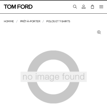
Connectez-vous
HOMME
PRÊT-À-PORTER
POLOS ET T-SHIRTS
IMAGES DU PRODUIT
Cliq