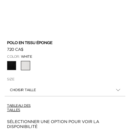
POLO EN TISSU ÉPONGE
720 CA$
COLOR:
WHITE
SÉLECTIONNÉ
SIZE
CHOISIR TAILLE
TABLEAU DES
TAILLES
Disponibilité:
SÉLECTIONNER UNE OPTION POUR VOIR LA
DISPONIBILITÉ