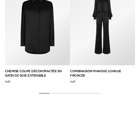
CHEMISE COUPE DÉCONTRACTÉE EN
COMBINAISON MANCHE LONGUE
PA
STÉ
SATIN DE SOIE EXTENSIBLE
FRONCÉE
TE
null
null
null