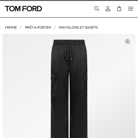
Connectez-vous
FEMME
PRÊT-À-PORTER
PANTALONS ET SHORTS
IMAGES DU PRODUIT
Cliq