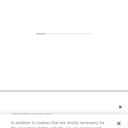
×
S’ABONNER À LA NEWSLETTER
COUNTRY MISMATCH
YOU ARE BROWSING FROM
In addition to cookies that are strictly necessary for