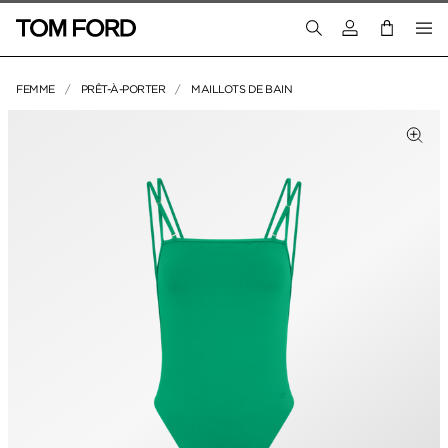
Connectez-vous
FEMME
PRÊT-À-PORTER
MAILLOTS DE BAIN
IMAGES DU PRODUIT
liquez pour zoomer
Cliq