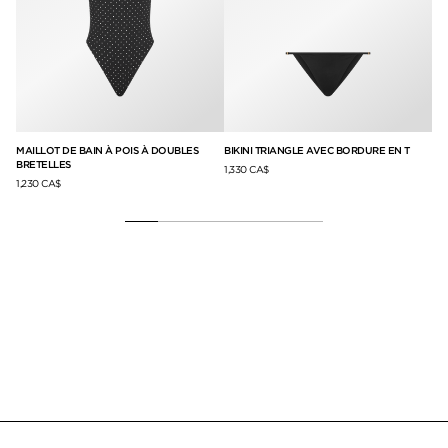
MAILLOT DE BAIN À POIS À DOUBLES
BIKINI TRIANGLE AVEC BORDURE EN T
BI
BRETELLES
EN
1,330 CA$
1,230 CA$
1,3