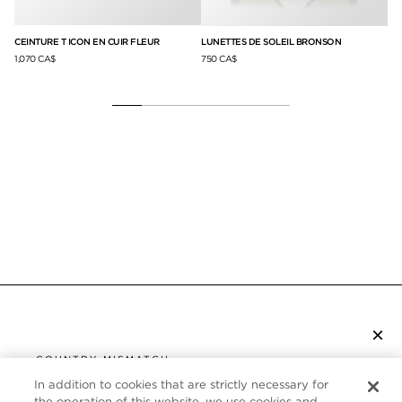
IR
CEINTURE T ICON EN CUIR FLEUR
BA
LUNETTES DE SOLEIL BRONSON
MA
1,070 CA$
750 CA$
60
×
S’ABONNER À LA NEWSLETTER
COUNTRY MISMATCH
YOU ARE BROWSING FROM
In addition to cookies that are strictly necessary for
the operation of this website, we use cookies and