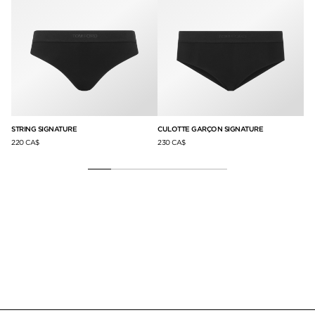
STRING SIGNATURE
CULOTTE GARÇON SIGNATURE
ST
220 CA$
230 CA$
21