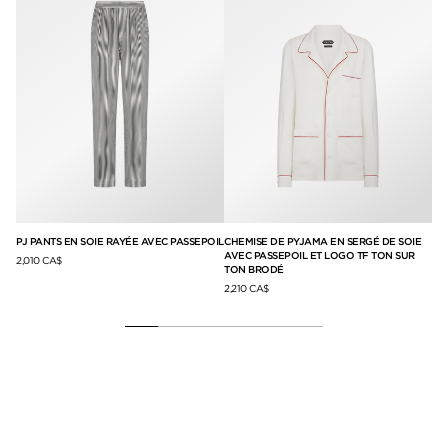
PJ PANTS EN SOIE RAYÉE AVEC PASSEPOIL
CHEMISE DE PYJAMA EN SERGÉ DE SOIE
PO
AVEC PASSEPOIL ET LOGO TF TON SUR
AV
2,010 CA$
TON BRODÉ
1,5
2,210 CA$