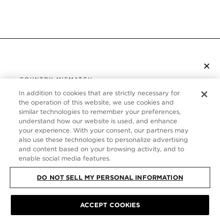
×
S’ABONNER À LA NEWSLETTER
COUNTRY MISMATCH
YOU ARE BROWSING FROM
In addition to cookies that are strictly necessary for
UNITED STATES
the operation of this website, we use cookies and
SERVICE CLIENT
similar technologies to remember your preferences,
understand how our website is used, and enhance
It looks like you are visiting us from United States,
À PROPOS
your experience. With your consent, our partners may
but you are currently browsing our Canada store.
also use these technologies to personalize advertising
Would you like to be redirected to your local site?
FOLLOW US
and content based on your browsing activity, and to
enable social media features.
DO NOT SELL MY PERSONAL INFORMATION
SHOP IN UNITED STATES
CONTINUE BROWSING HERE
PLAN DU SITE
|
POLITIQUE DE CONFIDENTIALITÉ
|
ACCEPT COOKIES
CONDITIONS GÉNÉRALES
© TOM FORD ALL RIGHTS RESERVED