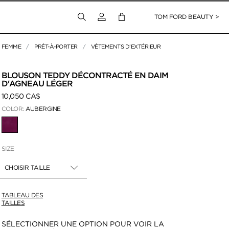
Connectez-vous à votre compte
TOM FORD BEAUTY >
FEMME
PRÊT-À-PORTER
VÊTEMENTS D’EXTÉRIEUR
pour zoomer
BLOUSON TEDDY DÉCONTRACTÉ EN DAIM
D'AGNEAU LÉGER
10,050 CA$
COLOR:
AUBERGINE
SÉLECTIONNÉ
SIZE
CHOISIR TAILLE
TABLEAU DES
TAILLES
Disponibilité:
SÉLECTIONNER UNE OPTION POUR VOIR LA