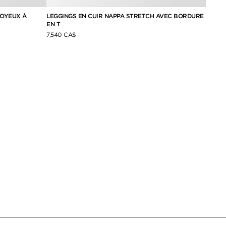
SOYEUX À
LEGGINGS EN CUIR NAPPA STRETCH AVEC BORDURE
PANTA
EN T
PLIS 
7,540 CA$
2,130 